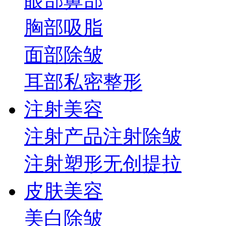
眼部
鼻部
胸部
吸脂
面部
除皱
耳部
私密整形
注射美容
注射产品
注射除皱
注射塑形
无创提拉
皮肤美容
美白
除皱