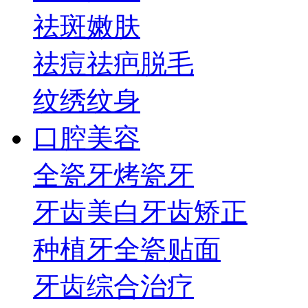
祛斑
嫩肤
祛痘祛疤
脱毛
纹绣纹身
口腔美容
全瓷牙
烤瓷牙
牙齿美白
牙齿矫正
种植牙
全瓷贴面
牙齿综合治疗