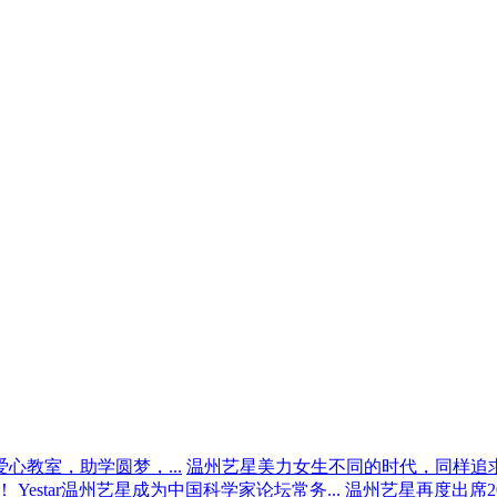
心教室，助学圆梦，...
温州艺星美力女生不同的时代，同样追
！
Yestar温州艺星成为中国科学家论坛常务...
温州艺星再度出席20