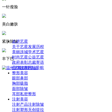
一针瘦脸
美白嫩肤
紧肤除皱
走进艺星
关于艺星
发展历程
美丽连城
学术艺星
时尚艺星
公益艺星
丰下巴
政府表彰
总裁寄语
品牌故事
网站导航
整形美容
眼部
鼻部
胸部
吸脂
面部
除皱
耳部
私密整形
注射美容
注射产品
注射除皱
注射塑形
无创提拉