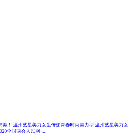
求美！
温州艺星美力女生传递青春时尚美力型
温州艺星美力女
20全国两会人民网·...