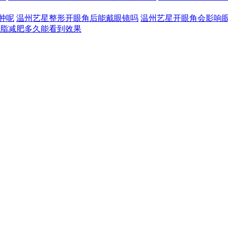
肿呢
温州艺星整形开眼角后能戴眼镜吗
温州艺星开眼角会影响
脂减肥多久能看到效果