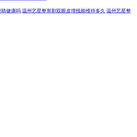
眼睛健康吗
温州艺星整形割双眼皮埋线能维持多久
温州艺星整