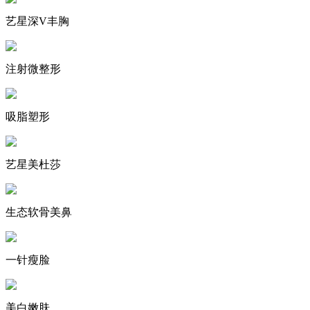
艺星深V丰胸
注射微整形
吸脂塑形
艺星美杜莎
生态软骨美鼻
一针瘦脸
美白嫩肤