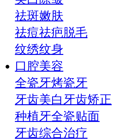
祛斑
嫩肤
祛痘祛疤
脱毛
纹绣纹身
口腔美容
全瓷牙
烤瓷牙
牙齿美白
牙齿矫正
种植牙
全瓷贴面
牙齿综合治疗