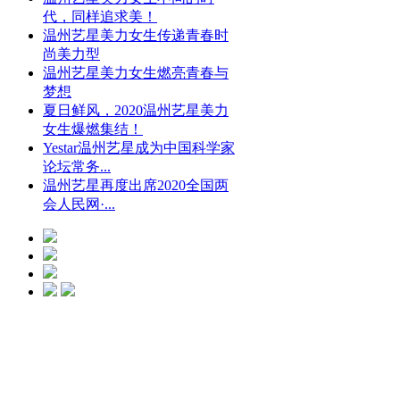
代，同样追求美！
温州艺星美力女生传递青春时
尚美力型
温州艺星美力女生燃亮青春与
梦想
夏日鲜风，2020温州艺星美力
女生爆燃集结！
Yestar温州艺星成为中国科学家
论坛常务...
温州艺星再度出席2020全国两
会人民网·...
光微CC净斑美
白
点击预约
艺星冰点脱毛
点击预约