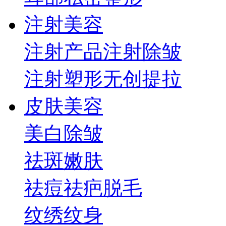
注射美容
注射产品
注射除皱
注射塑形
无创提拉
皮肤美容
美白
除皱
祛斑
嫩肤
祛痘祛疤
脱毛
纹绣纹身