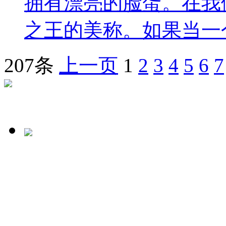
拥有漂亮的脸蛋。在我
之王的美称。如果当一个
207条
上一页
1
2
3
4
5
6
7