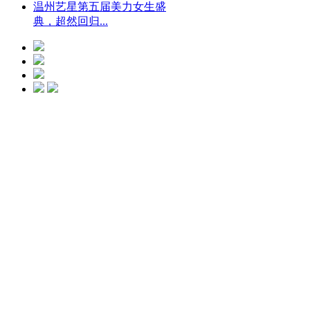
温州艺星第五届美力女生盛
典，超然回归...
光微CC净斑美
白
点击预约
艺星冰点脱毛
点击预约
艺星钻石隆鼻
点击预约
水动力螺旋吸脂
瘦身
点击预约
艺星瘦脸
点击
预约
艺星瑞蓝玻尿酸
点击预约
艺星复合丰胸术