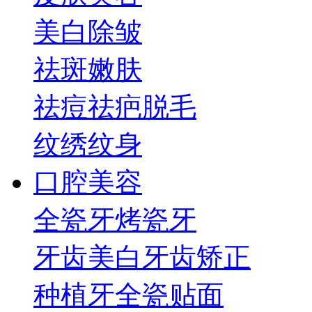
美白
除皱
祛斑
嫩肤
祛痘祛疤
脱毛
纹绣纹身
口腔美容
全瓷牙
烤瓷牙
牙齿美白
牙齿矫正
种植牙
全瓷贴面