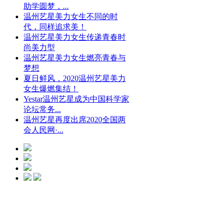
助学圆梦，...
温州艺星美力女生不同的时
代，同样追求美！
温州艺星美力女生传递青春时
尚美力型
温州艺星美力女生燃亮青春与
梦想
夏日鲜风，2020温州艺星美力
女生爆燃集结！
Yestar温州艺星成为中国科学家
论坛常务...
温州艺星再度出席2020全国两
会人民网·...
光微CC净斑美
白
点击预约