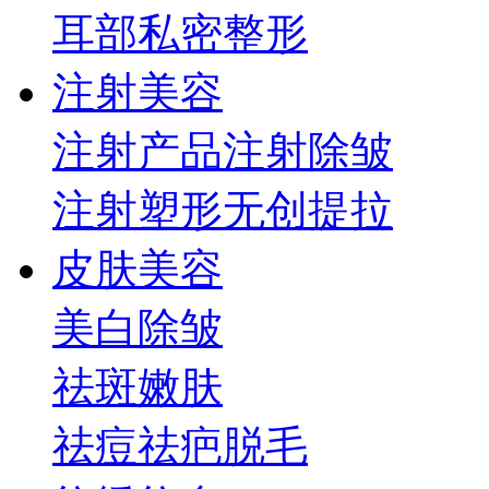
耳部
私密整形
注射美容
注射产品
注射除皱
注射塑形
无创提拉
皮肤美容
美白
除皱
祛斑
嫩肤
祛痘祛疤
脱毛