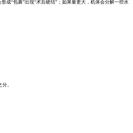
形成“包裹”出现“术后硬结”；如果量更大，机体会分解一些水
之分。