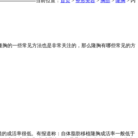
当前位置：
首页
>
整形美容
>
胸部
>
隆胸
> 内
胸的一些常见方法也是非常关注的，那么隆胸有哪些常见的方
植的成活率很低。有报道称：自体脂肪移植隆胸成活率一般低于