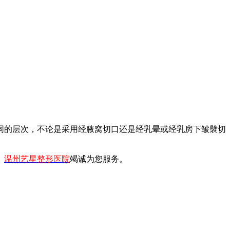
同的层次，不论是采用经腋窝切口还是经乳晕或经乳房下皱襞切
。
温州艺星整形医院
竭诚为您服务。