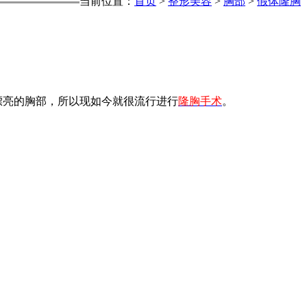
当前位置：
首页
>
整形美容
>
胸部
>
假体隆胸
亮的胸部，所以现如今就很流行进行
隆胸手术
。