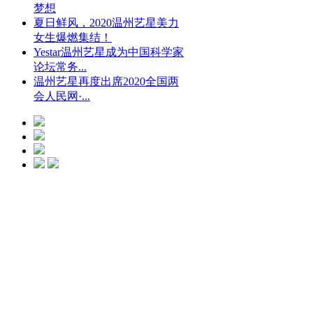
梦想
夏日鲜风，2020温州艺星美力
女生爆燃集结！
Yestar温州艺星成为中国科学家
论坛常务...
温州艺星再度出席2020全国两
会人民网·...
光微CC净斑美
白
点击预约
艺星冰点脱毛
点击预约
艺星钻石隆鼻
点击预约
水动力螺旋吸脂
瘦身
点击预约