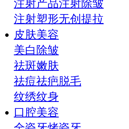
注射产品
注射除皱
注射塑形
无创提拉
皮肤美容
美白
除皱
祛斑
嫩肤
祛痘祛疤
脱毛
纹绣纹身
口腔美容
全瓷牙
烤瓷牙