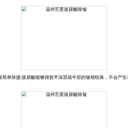
较简单快捷;玻尿酸能够很抚平深层或中层的皱褶纹路，不会产