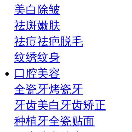
美白
除皱
祛斑
嫩肤
祛痘祛疤
脱毛
纹绣纹身
口腔美容
全瓷牙
烤瓷牙
牙齿美白
牙齿矫正
种植牙
全瓷贴面