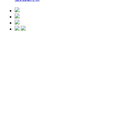
光微CC净斑美
白
点击预约
艺星冰点脱毛
点击预约
艺星钻石隆鼻
点击预约
水动力螺旋吸脂
瘦身
点击预约
艺星瘦脸
点击
预约
艺星瑞蓝玻尿酸
点击预约
艺星复合丰胸术
点击预约
美杜莎TTL显微