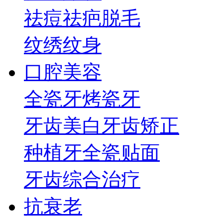
祛痘祛疤
脱毛
纹绣纹身
口腔美容
全瓷牙
烤瓷牙
牙齿美白
牙齿矫正
种植牙
全瓷贴面
牙齿综合治疗
抗衰老