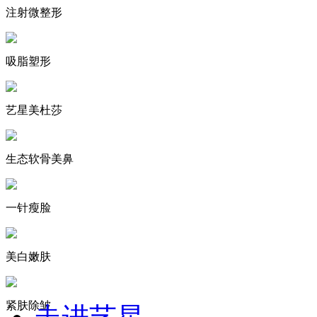
注射微整形
吸脂塑形
艺星美杜莎
生态软骨美鼻
一针瘦脸
美白嫩肤
紧肤除皱