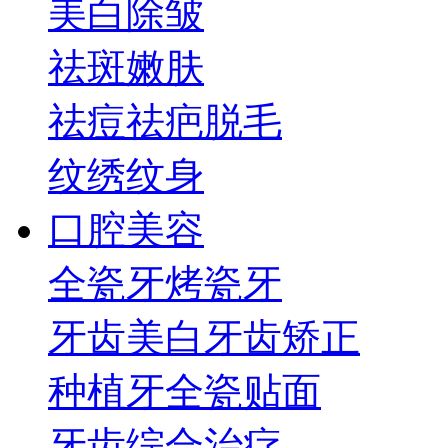
美白
除皱
祛斑
嫩肤
祛痘祛疤
脱毛
纹绣纹身
口腔美容
全瓷牙
烤瓷牙
牙齿美白
牙齿矫正
种植牙
全瓷贴面
牙齿综合治疗