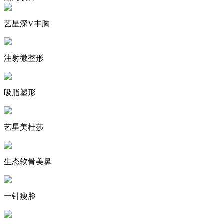
艺星深V丰胸
注射微整形
吸脂塑形
艺星美杜莎
生态软骨美鼻
一针瘦脸