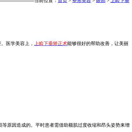
当前位置：
首页
>
整形美容
>
眼部
>
上睑下垂
要。医学美容上，
上睑下垂矫正术
能够很好的帮助改善，让美丽
损等原因造成的。平时患者需借助额肌过度收缩和昂头姿势来增