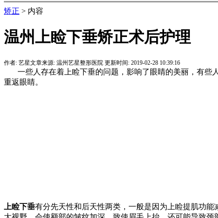
矫正
> 内容
温州上睑下垂矫正术后护理
作者:
艺星
文章来源:
温州艺星整形医院
更新时间:
2019-02-28 10:39:16
一些人存在着上睑下垂的问题，影响了眼睛的美丽，有些人
重返眼睛。
上睑下垂
有分先天性和后天性两类，一般是因为上睑提肌功能
大视野，会使额部的皱纹加深，致使眉毛上抬，还可能导致颈