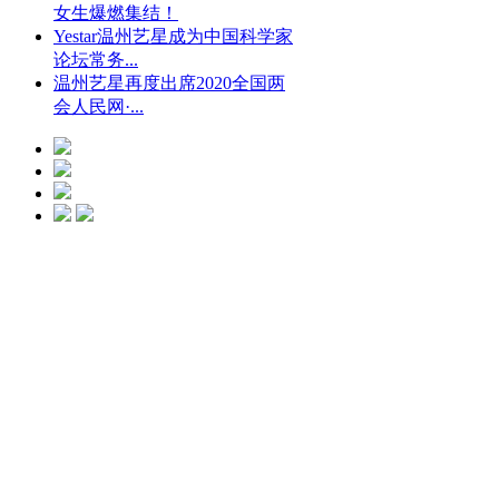
女生爆燃集结！
Yestar温州艺星成为中国科学家
论坛常务...
温州艺星再度出席2020全国两
会人民网·...
光微CC净斑美
白
点击预约
艺星冰点脱毛
点击预约
艺星钻石隆鼻
点击预约
水动力螺旋吸脂
瘦身
点击预约
艺星瘦脸
点击
预约