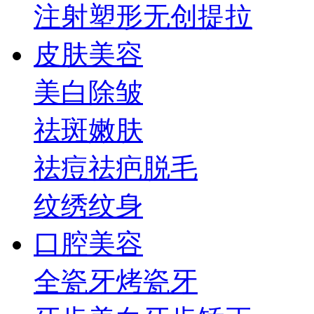
注射塑形
无创提拉
皮肤美容
美白
除皱
祛斑
嫩肤
祛痘祛疤
脱毛
纹绣纹身
口腔美容
全瓷牙
烤瓷牙