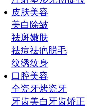
皮肤美容
美白
除皱
祛斑
嫩肤
祛痘祛疤
脱毛
纹绣纹身
口腔美容
全瓷牙
烤瓷牙
牙齿美白
牙齿矫正