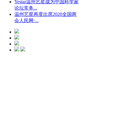
Yestar温州艺星成为中国科学家
论坛常务...
温州艺星再度出席2020全国两
会人民网·...
光微CC净斑美
白
点击预约
艺星冰点脱毛
点击预约
艺星钻石隆鼻
点击预约
水动力螺旋吸脂
瘦身
点击预约
艺星瘦脸
点击
预约
艺星瑞蓝玻尿酸