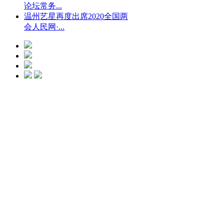
论坛常务...
温州艺星再度出席2020全国两
会人民网·...
光微CC净斑美
白
点击预约
艺星冰点脱毛
点击预约
艺星钻石隆鼻
点击预约
水动力螺旋吸脂
瘦身
点击预约
艺星瘦脸
点击
预约
艺星瑞蓝玻尿酸
点击预约