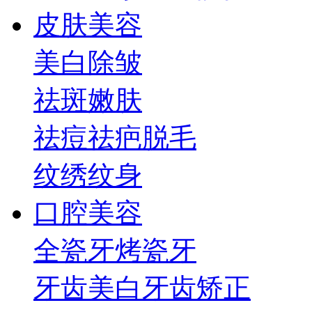
皮肤美容
美白
除皱
祛斑
嫩肤
祛痘祛疤
脱毛
纹绣纹身
口腔美容
全瓷牙
烤瓷牙
牙齿美白
牙齿矫正