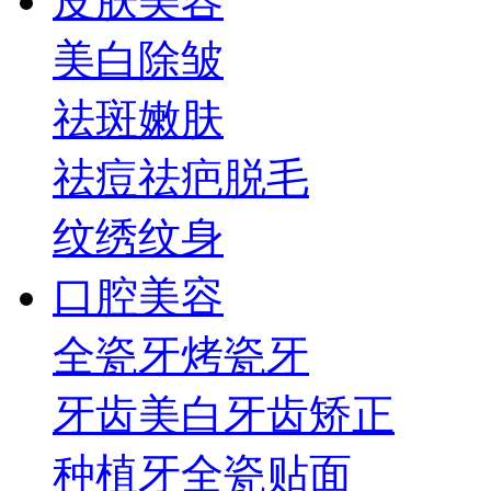
皮肤美容
美白
除皱
祛斑
嫩肤
祛痘祛疤
脱毛
纹绣纹身
口腔美容
全瓷牙
烤瓷牙
牙齿美白
牙齿矫正
种植牙
全瓷贴面