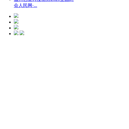
会人民网·...
光微CC净斑美
白
点击预约
艺星冰点脱毛
点击预约
艺星钻石隆鼻
点击预约
水动力螺旋吸脂
瘦身
点击预约
艺星瘦脸
点击
预约
艺星瑞蓝玻尿酸
点击预约
艺星复合丰胸术
点击预约