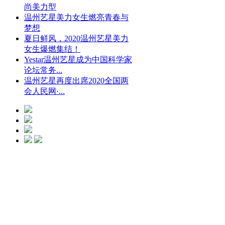
尚美力型
温州艺星美力女生燃亮青春与
梦想
夏日鲜风，2020温州艺星美力
女生爆燃集结！
Yestar温州艺星成为中国科学家
论坛常务...
温州艺星再度出席2020全国两
会人民网·...
光微CC净斑美
白
点击预约
艺星冰点脱毛
点击预约
艺星钻石隆鼻
点击预约