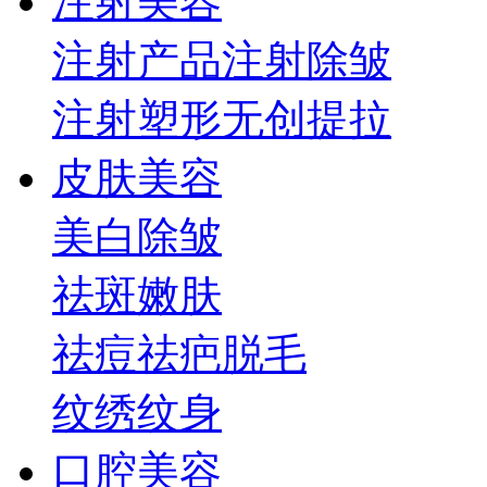
注射美容
注射产品
注射除皱
注射塑形
无创提拉
皮肤美容
美白
除皱
祛斑
嫩肤
祛痘祛疤
脱毛
纹绣纹身
口腔美容