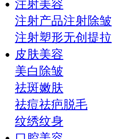
注射美容
注射产品
注射除皱
注射塑形
无创提拉
皮肤美容
美白
除皱
祛斑
嫩肤
祛痘祛疤
脱毛
纹绣纹身
口腔美容