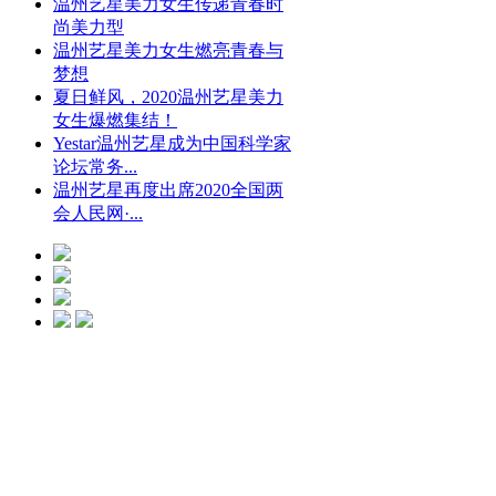
温州艺星美力女生传递青春时
尚美力型
温州艺星美力女生燃亮青春与
梦想
夏日鲜风，2020温州艺星美力
女生爆燃集结！
Yestar温州艺星成为中国科学家
论坛常务...
温州艺星再度出席2020全国两
会人民网·...
光微CC净斑美
白
点击预约
艺星冰点脱毛
点击预约
艺星钻石隆鼻
点击预约