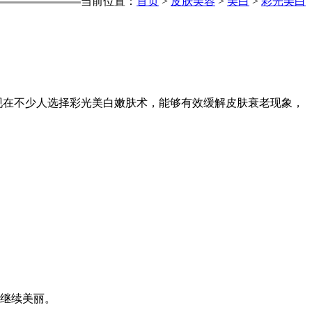
当前位置：
首页
>
皮肤美容
>
美白
>
彩光美白
在不少人选择彩光美白嫩肤术，能够有效缓解皮肤衰老现象，
部继续美丽。