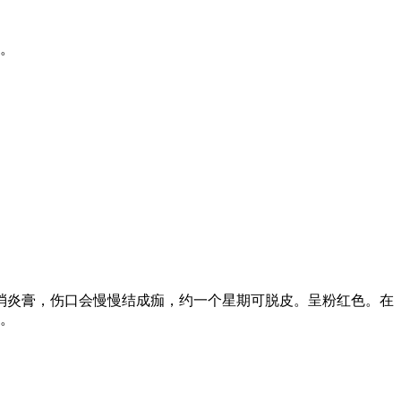
伤。
消炎膏，伤口会慢慢结成痂，约一个星期可脱皮。呈粉红色。在
疗。