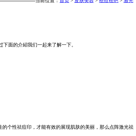
当前位置：
首页
>
皮肤美容
>
祛痘祛疤
>
激光
过下面的介紹我们一起来了解一下。
性的个性祛痘印，才能有效的展现肌肤的美丽，那么点阵激光祛