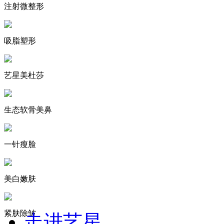
注射微整形
吸脂塑形
艺星美杜莎
生态软骨美鼻
一针瘦脸
美白嫩肤
紧肤除皱
走进艺星