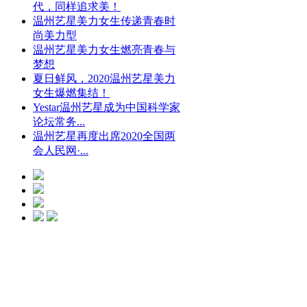
代，同样追求美！
温州艺星美力女生传递青春时
尚美力型
温州艺星美力女生燃亮青春与
梦想
夏日鲜风，2020温州艺星美力
女生爆燃集结！
Yestar温州艺星成为中国科学家
论坛常务...
温州艺星再度出席2020全国两
会人民网·...
光微CC净斑美
白
点击预约
艺星冰点脱毛
点击预约