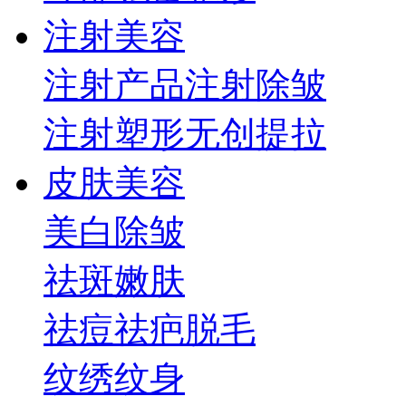
注射美容
注射产品
注射除皱
注射塑形
无创提拉
皮肤美容
美白
除皱
祛斑
嫩肤
祛痘祛疤
脱毛
纹绣纹身