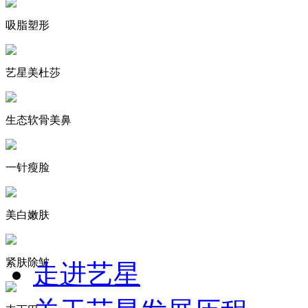
吸脂塑形
艺星美杜莎
生态软骨美鼻
一针瘦脸
美白嫩肤
紧肤除皱
走进艺星