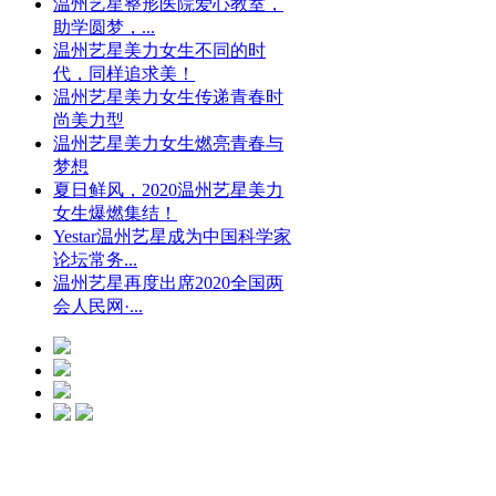
温州艺星整形医院爱心教室，
助学圆梦，...
温州艺星美力女生不同的时
代，同样追求美！
温州艺星美力女生传递青春时
尚美力型
温州艺星美力女生燃亮青春与
梦想
夏日鲜风，2020温州艺星美力
女生爆燃集结！
Yestar温州艺星成为中国科学家
论坛常务...
温州艺星再度出席2020全国两
会人民网·...
光微CC净斑美
白
点击预约