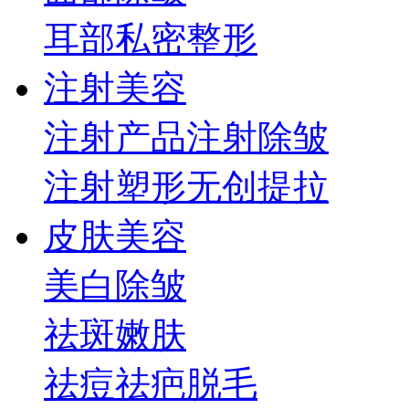
耳部
私密整形
注射美容
注射产品
注射除皱
注射塑形
无创提拉
皮肤美容
美白
除皱
祛斑
嫩肤
祛痘祛疤
脱毛