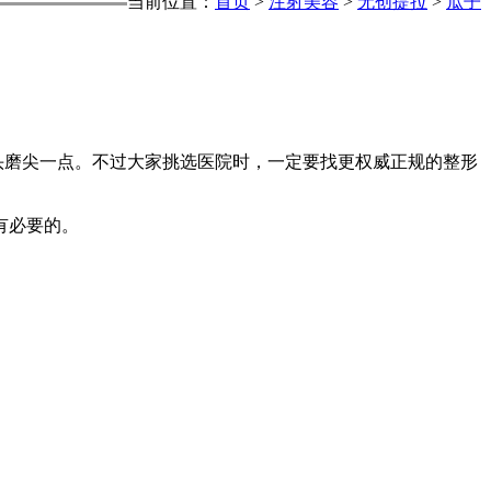
当前位置：
首页
>
注射美容
>
无创提拉
>
瓜子
磨尖一点。不过大家挑选医院时，一定要找更权威正规的整形
有必要的。