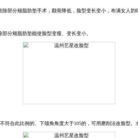
祛除部分颊脂肪垫手术，颧骨降低，脸型变长变小，布满女人韵
除部分颊脂肪垫能使脸型变瘦、变长变小。
，不符合此比例的、下颌角角度大于105的，可用磨削法改脸型