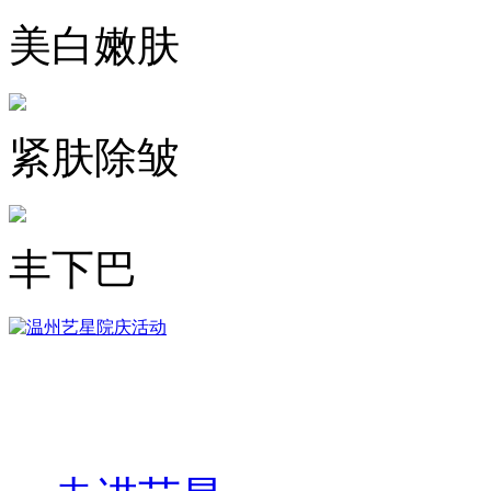
美白嫩肤
紧肤除皱
丰下巴