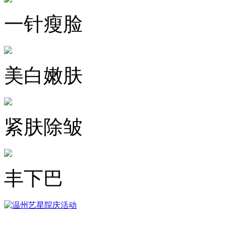
一针瘦脸
美白嫩肤
紧肤除皱
丰下巴