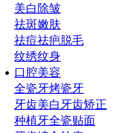
美白
除皱
祛斑
嫩肤
祛痘祛疤
脱毛
纹绣纹身
口腔美容
全瓷牙
烤瓷牙
牙齿美白
牙齿矫正
种植牙
全瓷贴面