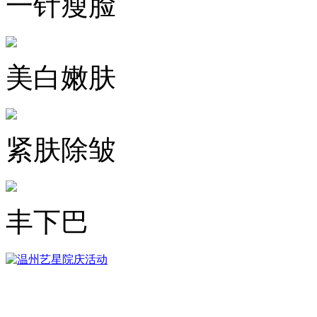
一针瘦脸
美白嫩肤
紧肤除皱
丰下巴