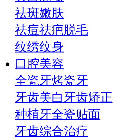
祛斑
嫩肤
祛痘祛疤
脱毛
纹绣纹身
口腔美容
全瓷牙
烤瓷牙
牙齿美白
牙齿矫正
种植牙
全瓷贴面
牙齿综合治疗