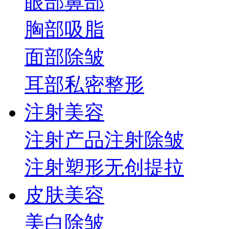
眼部
鼻部
胸部
吸脂
面部
除皱
耳部
私密整形
注射美容
注射产品
注射除皱
注射塑形
无创提拉
皮肤美容
美白
除皱