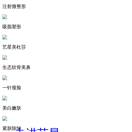
注射微整形
吸脂塑形
艺星美杜莎
生态软骨美鼻
一针瘦脸
美白嫩肤
紧肤除皱