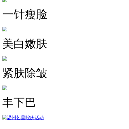
一针瘦脸
美白嫩肤
紧肤除皱
丰下巴