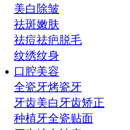
美白
除皱
祛斑
嫩肤
祛痘祛疤
脱毛
纹绣纹身
口腔美容
全瓷牙
烤瓷牙
牙齿美白
牙齿矫正
种植牙
全瓷贴面