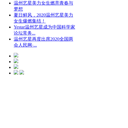
温州艺星美力女生燃亮青春与
梦想
夏日鲜风，2020温州艺星美力
女生爆燃集结！
Yestar温州艺星成为中国科学家
论坛常务...
温州艺星再度出席2020全国两
会人民网·...
光微CC净斑美
白
点击预约
艺星冰点脱毛
点击预约
艺星钻石隆鼻
点击预约
水动力螺旋吸脂