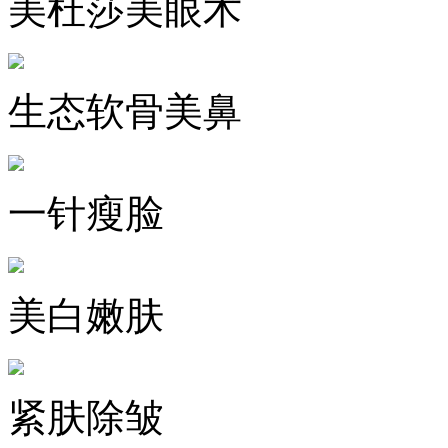
美杜莎美眼术
生态软骨美鼻
一针瘦脸
美白嫩肤
紧肤除皱