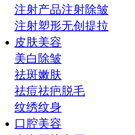
注射产品
注射除皱
注射塑形
无创提拉
皮肤美容
美白
除皱
祛斑
嫩肤
祛痘祛疤
脱毛
纹绣纹身
口腔美容