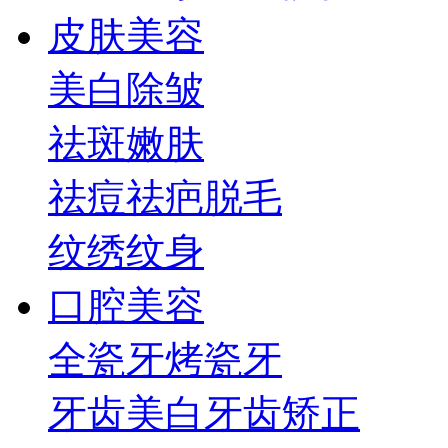
皮肤美容
美白
除皱
祛斑
嫩肤
祛痘祛疤
脱毛
纹绣纹身
口腔美容
全瓷牙
烤瓷牙
牙齿美白
牙齿矫正