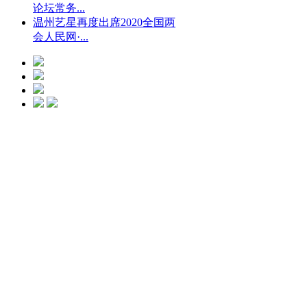
论坛常务...
温州艺星再度出席2020全国两
会人民网·...
光微CC净斑美
白
点击预约
艺星冰点脱毛
点击预约
艺星钻石隆鼻
点击预约
水动力螺旋吸脂
瘦身
点击预约
艺星瘦脸
点击
预约
艺星瑞蓝玻尿酸
点击预约